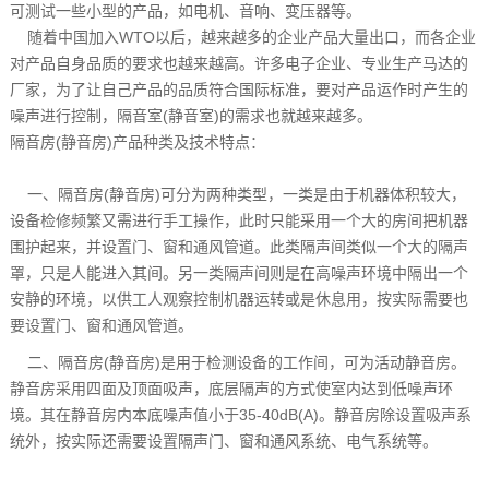
可测试一些小型的产品
，
如电机
、
音响
、
变压器等
。
随着中国加入
WTO
以后
，
越来越多的企业产品大量出口
，
而各企业
对产品自身品质的要求也越来越高
。
许多电子企业
、
专业生产马达的
厂家
，
为了让自己产品的品质符合国际标准
，
要对产品运作时产生的
噪声进行控制
，
隔音室
(
静音室
)
的需求也就越来越多
。
隔音房
(
静音房
)
产品种类及技术特点
：
一
、
隔音房
(
静音房
)
可分为两种类型
，
一类是由于机器体积较大
，
设备检修频繁又需进行手工操作
，
此时只能采用一个大的房间把机器
围护起来
，
并设置门
、
窗和通风管道
。
此类隔声间类似一个大的隔声
罩
，
只是人能进入其间
。
另一类隔声间则是在高噪声环境中隔出一个
安静的环境
，
以供工人观察控制机器运转或是休息用
，
按实际需要也
要设置门
、
窗和通风管道
。
二
、
隔音房
(
静音房
)
是用于检测设备的工作间
，
可为活动静音房
。
静音房采用四面及顶面吸声
，
底层隔声的方式使室内达到低噪声环
境
。
其在静音房内本底噪声值小于
35-40dB(A)。
静音房除设置吸声系
统外
，
按实际还需要设置隔声门
、
窗和通风系统
、
电气系统等
。