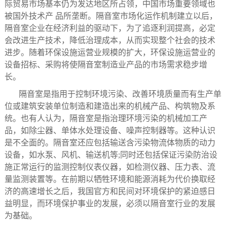
际贸易市场基本仍为发达地区所占领，中国市场重要领域也
被国外技术产 品所垄断。隔音室市场化运作机制建立以后，
隔音室企业在经济利益的驱动下，为了追逐利润提高，必定
会改进生产技术，降低治理成本，从而实现整个社会的技术
进步。随着环保设施运营业规模的扩大，环保设施运营业的
设备招标、采购将使隔音室制造业产品的市场需求稳步增
长。
隔音室是指用于控制环境污染、改善环境质量而有生产单
位或建筑安装单位制造和建造出来的机械产品、构筑物及系
统。也有人认为，隔音室是指治理环境污染的机械加工产
品，如除尘器、单体水处理设备、噪声控制器等。这种认识
是不全面的。隔音室还应包括输送含污染物流体物质的动力
设备，如水泵、风机、输送机等;同时还包括保证污染防治设
施正常运行的监测控制仪表仪器，如检测仪器、压力表、流
量监测装置等。在前期以牺牲环境和能源消耗为代价换取经
济的高速增长之后，我国官方和民间对环境保护的紧迫感日
益明显，而环境保护事业的发展，必须以隔音室行业的发展
为基础。