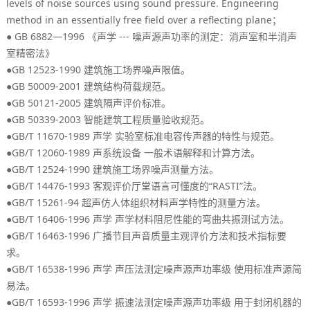
levels of noise sources using sound pressure. Engineering
method in an essentially free field over a reflecting plane；
● GB 6882—1996 《
---
：
声学
噪声源声功率的测定
消声室和半消声
》
室精密法
●GB 12523-1990
。
建筑施工场界噪声限值
●GB 50009-2001
。
建筑结构荷载规范
●GB 50121-2005
。
建筑隔声评价标准
●GB 50339-2003
。
智能建筑工程质量验收规范
●GB/T 11670-1989
。
声学
实验室标准电容传声器的特性与规范
●GB/T 12060-1989
。
声系统设备
一般术语解释和计算方法
●GB/T 12524-1990
。
建筑施工场界噪声测量方法
●GB/T 14476-1993
“RASTI”
。
客观评价厅堂语言可懂度的
法
●GB/T 15261-94
。
超声仿人体组织材料声学特性的测量方法
●GB/T 16406-1996
。
声学
声学材料阻尼性能的弯曲共振测试方法
●GB/T 16463-1996
广播节目声音质量主观评价方法和技术指标要
。
求
●GB/T 16538-1996
声学
声压法测定噪声源声功率级
使用标准声源简
。
易法
●GB/T 16593-1996
声学
振速法测定噪声源声功率级
用于封闭机器的