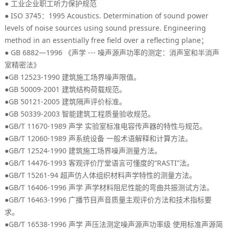
●
工业企业职工听力保护规范
● ISO 3745：1995 Acoustics. Determination of sound power
levels of noise sources using sound pressure. Engineering
method in an essentially free field over a reflecting plane；
● GB 6882—1996 《
---
：
声学
噪声源声功率的测定
消声室和半消声
》
室精密法
●GB 12523-1990
。
建筑施工场界噪声限值
●GB 50009-2001
。
建筑结构荷载规范
●GB 50121-2005
。
建筑隔声评价标准
●GB 50339-2003
。
智能建筑工程质量验收规范
●GB/T 11670-1989
。
声学
实验室标准电容传声器的特性与规范
●GB/T 12060-1989
。
声系统设备
一般术语解释和计算方法
●GB/T 12524-1990
。
建筑施工场界噪声测量方法
●GB/T 14476-1993
“RASTI”
。
客观评价厅堂语言可懂度的
法
●GB/T 15261-94
。
超声仿人体组织材料声学特性的测量方法
●GB/T 16406-1996
。
声学
声学材料阻尼性能的弯曲共振测试方法
●GB/T 16463-1996
广播节目声音质量主观评价方法和技术指标要
。
求
●GB/T 16538-1996
声学
声压法测定噪声源声功率级
使用标准声源简