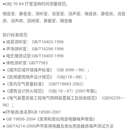
●GBJ 76-84
。
厅堂混响时间测量规范
、
、
、
、
、
、
、
隔音室
静音室
测听室
消音室
消声室
隔音房
静音房
消音
、
、
、
、
房
消声房
回响室
屏蔽室
隔音箱
:
执行标准规范
●
： GB/T16403-1996
纯音测听室
●
： GB/T16296-1996
声场测听室
●
:GB/T16403-1996
电生理测试室
●
: GB/T7583
体检测听室
●《
》（GB 3096－96）；
城市区域环境噪声标准
●《
》（GBJ118—88）；
民用建筑隔声设计规范
●《
》（GB/T18883-2002）
室内空气质量标准
●《
》（GBJ 16－87）(2001
)；
建筑设计防火规范
年版
●《
》（GB50259－
电气装置安装工程电气照明装置施工及验收规范
96）；
●(
)
GB 18580-2001
环保
标准名称
● GB 19606-2004《
》
家用和类似用途电器噪声限值
● GB/T4214-2000
声学家用电器及类似用途器具噪声测试方法