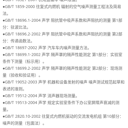
●GB/T 1859-2000
往复式内燃机
辐射的空气噪声测量工程法及简易
。
法
●GB/T 18696.1-2004
1
声学
阻抗管中吸声系数和声阻抗的测量
第
部
：
。
分
驻波比法
●GB/T 18696.2-2002
2
声学
阻抗管中吸声系数和声阻抗的测量
第
部
：
。
分
传递函数法
●GB/T 18697-2002
。
声学
汽车车内噪声测量方法
●GB/T 18699.1-2002
1
：
声学
隔声罩的隔声性能测定
第
部分
实验室
（
）。
条件下测量
标示用
●GB/T 18699.2-2002
2
：
声学
隔声罩的隔声性能测定
第
部分
现场测
（
）。
量
验收和验证用
●GB/T 19052-2003
声学
机器和设备发射的噪声
噪声测试规范起草和
。
表述的准则
●GB/T 19512-2004
。
声学
消声器现场测量
●GB/T 19513-2004
声学
规定实验室条件下办公室屏障声衰减的测
。
量
●GB/T 2820.10-2002
10
：
往复式内燃机驱动的交流发电机组
第
部分
（
）。
噪声的测量
包面法