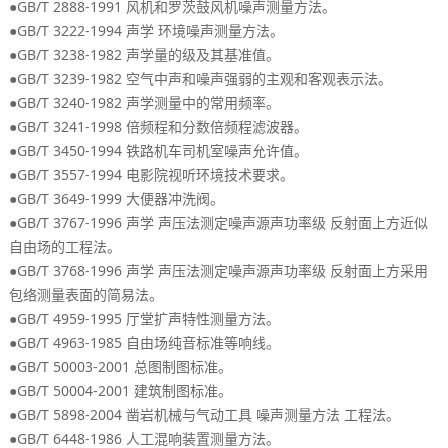
●GB/T 2888-1991
。
风机和罗茨鼓风机噪声测量方法
●GB/T 3222-1994
。
声学
环境噪声测量方法
●GB/T 3238-1982
。
声学量的级及其基准值
●GB/T 3239-1982
。
空气中声和噪声强弱的主观和客观表示法
●GB/T 3240-1982
。
声学测量中的常用频率
●GB/T 3241-1998
。
倍频程和分数倍频程滤波器
●GB/T 3450-1994
。
铁路机车司机室噪声允许值
●GB/T 3557-1994
。
电影院视听环境技术要求
●GB/T 3649-1999
。
大便器冲洗阀
●GB/T 3767-1996
声学
声压法测定噪声源声功率级
反射面上方近似
。
自由场的工程法
●GB/T 3768-1996
声学
声压法测定噪声源声功率级
反射面上方采用
。
包络测量表面的简易法
●GB/T 4959-1995
。
厅堂扩声特性测量方法
●GB/T 4963-1985
。
自由场纯音标准等响线
●GB/T 50003-2001
。
总图制图标准
●GB/T 50004-2001
。
建筑制图标准
●GB/T 5898-2004
。
凿岩机械与气动工具
噪声测量方法
工程法
●GB/T 6448-1986
。
人工混响装置测量方法