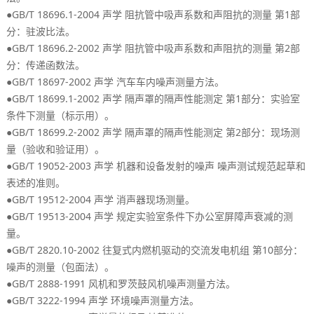
●GB/T 18696.1-2004
1
声学
阻抗管中吸声系数和声阻抗的测量
第
部
：
。
分
驻波比法
●GB/T 18696.2-2002
2
声学
阻抗管中吸声系数和声阻抗的测量
第
部
：
。
分
传递函数法
●GB/T 18697-2002
。
声学
汽车车内噪声测量方法
●GB/T 18699.1-2002
1
：
声学
隔声罩的隔声性能测定
第
部分
实验室
（
）。
条件下测量
标示用
●GB/T 18699.2-2002
2
：
声学
隔声罩的隔声性能测定
第
部分
现场测
（
）。
量
验收和验证用
●GB/T 19052-2003
声学
机器和设备发射的噪声
噪声测试规范起草和
。
表述的准则
●GB/T 19512-2004
。
声学
消声器现场测量
●GB/T 19513-2004
声学
规定实验室条件下办公室屏障声衰减的测
。
量
●GB/T 2820.10-2002
10
：
往复式内燃机驱动的交流发电机组
第
部分
（
）。
噪声的测量
包面法
●GB/T 2888-1991
。
风机和罗茨鼓风机噪声测量方法
●GB/T 3222-1994
。
声学
环境噪声测量方法