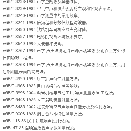
●GB/T 3238-1982
。
声学量的级及其基准值
●GB/T 3239-1982
。
空气中声和噪声强弱的主观和客观表示法
●GB/T 3240-1982
。
声学测量中的常用频率
●GB/T 3241-1998
。
倍频程和分数倍频程滤波器
●GB/T 3450-1994
。
铁路机车司机室噪声允许值
●GB/T 3557-1994
。
电影院视听环境技术要求
●GB/T 3649-1999
。
大便器冲洗阀
●GB/T 3767-1996
声学
声压法测定噪声源声功率级
反射面上方近似
。
自由场的工程法
●GB/T 3768-1996
声学
声压法测定噪声源声功率级
反射面上方采用
。
包络测量表面的简易法
●GB/T 4959-1995
。
厅堂扩声特性测量方法
●GB/T 4963-1985
。
自由场纯音标准等响线
●GB/T 5898-2004
。
凿岩机械与气动工具
噪声测量方法
工程法
●GB/T 6448-1986
。
人工混响装置测量方法
●GB/T 8485-2002
。
建筑外窗空气声隔声性能分级及检测方法
●GB/T 9003-1988
。
调音台基本特性测量方法
●GBJ 118-88
。
民用建筑隔声设计规范
●GBJ 47-83
。
混响室法吸声系数测量规范