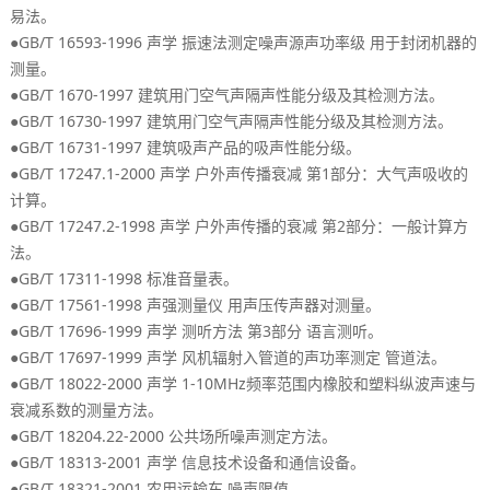
。
易法
●GB/T 16593-1996
声学
振速法测定噪声源声功率级
用于封闭机器的
。
测量
●GB/T 1670-1997
。
建筑用门空气声隔声性能分级及其检测方法
●GB/T 16730-1997
。
建筑用门空气声隔声性能分级及其检测方法
●GB/T 16731-1997
。
建筑吸声产品的吸声性能分级
●GB/T 17247.1-2000
1
：
声学
户外声传播衰减
第
部分
大气声吸收的
。
计算
●GB/T 17247.2-1998
2
：
声学
户外声传播的衰减
第
部分
一般计算方
。
法
●GB/T 17311-1998
。
标准音量表
●GB/T 17561-1998
。
声强测量仪
用声压传声器对测量
●GB/T 17696-1999
3
。
声学
测听方法
第
部分
语言测听
●GB/T 17697-1999
。
声学
风机辐射入管道的声功率测定
管道法
●GB/T 18022-2000
1-10MHz
声学
频率范围内橡胶和塑料纵波声速与
。
衰减系数的测量方法
●GB/T 18204.22-2000
。
公共场所噪声测定方法
●GB/T 18313-2001
。
声学
信息技术设备和通信设备
●GB/T 18321-2001
。
农用运输车
噪声限值