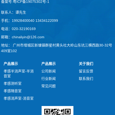
备案号:粤ICP备19075302号-1
联系人：谭先生
手机：19928400040 13434122099
电话：020-32190169
邮箱：chinaliyin@126.com
地址： 广州市增城区新塘镇群星村黄头社大岭山东坑三横西路30-32号
409室102
产品展示
产品展示
关于我们
孝感半消声室-半消
公司新闻
留言反馈
音室
行业新闻
联系我们
孝感测听室
常见问题
孝感隔音室
孝感消声室-消音室