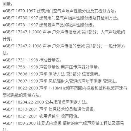
。
测量
●GB/T 1670-1997
。
建筑用门空气声隔声性能分级及其检测方法
●GB/T 16730-1997
。
建筑用门空气声隔声性能分级及其检测方法
●GB/T 16731-1997
。
建筑吸声产品的吸声性能分级
●GB/T 17247.1-2000
1
：
声学
户外声传播衰减
第
部分
大气声吸收的
。
计算
●GB/T 17247.2-1998
2
：
声学
户外声传播的衰减
第
部分
一般计算方
。
法
●GB/T 17311-1998
。
标准音量表
●GB/T 17561-1998
。
声强测量仪
用声压传声器对测量
●GB/T 17696-1999
3
。
声学
测听方法
第
部分
语言测听
●GB/T 17697-1999
。
声学
风机辐射入管道的声功率测定
管道法
●GB/T 18022-2000
1-10MHz
声学
频率范围内橡胶和塑料纵波声速与
。
衰减系数的测量方法
●GB/T 18204.22-2000
。
公共场所噪声测定方法
●GB/T 18313-2001
。
声学
信息技术设备和通信设备
●GB/T 18321-2001
。
农用运输车
噪声限值
●GB/T 1859-2000
往复式内燃机
辐射的空气噪声测量工程法及简易
。
法