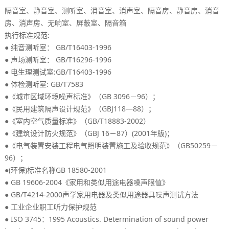
、
、
、
、
、
、
、
隔音室
静音室
测听室
消音室
消声室
隔音房
静音房
消音
、
、
、
、
房
消声房
无响室
屏蔽室
隔音箱
:
执行标准规范
●
： GB/T16403-1996
纯音测听室
●
： GB/T16296-1996
声场测听室
●
:GB/T16403-1996
电生理测试室
●
: GB/T7583
体检测听室
●《
》（GB 3096－96）；
城市区域环境噪声标准
●《
》（GBJ118—88）；
民用建筑隔声设计规范
●《
》（GB/T18883-2002）
室内空气质量标准
●《
》（GBJ 16－87）(2001
)；
建筑设计防火规范
年版
●《
》（GB50259－
电气装置安装工程电气照明装置施工及验收规范
96）；
●(
)
GB 18580-2001
环保
标准名称
● GB 19606-2004《
》
家用和类似用途电器噪声限值
● GB/T4214-2000
声学家用电器及类似用途器具噪声测试方法
●
工业企业职工听力保护规范
● ISO 3745：1995 Acoustics. Determination of sound power