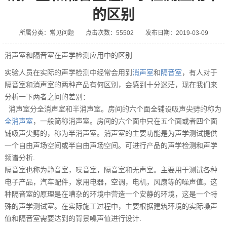
的区别
所属分类：常见问题
点击次数：55502
发布日期：2019-03-09
消声室和隔音室在声学检测应用中的区别
实验人员在实际的声学检测中经常会用到
消声室
和
隔音室
，有人对于
隔音室和消声室的两种产品有何区别，会感到十分迷茫，现在我们来
分析一下两者之间的差别：
消声室分全消声室和半消声室。房间的六个面全铺设吸声尖劈的称为
全消声室
，一般简称消声室。房间的六个面中只在五个面或者四个面
铺吸声尖劈的，称为半消声室。消声室的主要功能是为声学测试提供
一个自由声场空间或半自由声场空间。可进行产品的声学检测和声学
频谱分析.
隔音室也称为静音室，噪音室，隔音室和无声室。主要用于测试各种
电子产品，汽车配件，家用电器，空调，电机，风扇等的噪声值。这
种隔音室的原理是在嘈杂的环境中营造一个安静的环境，这是一个特
殊的声学测试室。在实际施工过程中，主要根据建筑环境的实际噪声
值和隔音室需要达到的背景噪声值进行设计.