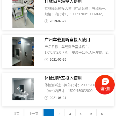
桂林隔音箱投入使用
桂林隔音箱投入使用产品名称：隔音箱一、
规格：内尺寸1、1000*1700*1000MM2、
1300*2000*1300MM二、材料：墙面为2MM
2019-07-22
厚钢板三、参数：箱外70dB以下（无强振
源），箱内50dB以下四、散热：专用排气散
热，静音。五、...
广州车载测听室投入使用
产品名称：车载测听室规格:1、
1.0*0.9*2.0（M） 安装于10米大巴车使用2、
1.0*0.9*1.9(M) 安装于8米大巴车使用车载测
2021-06-25
听室： 进行听力检测时,为达到测听环境,要
求在测听室内进行,依据不同的测试方法,测听
室的声学指标...
体检测听室投入使用
体检测听室 2间外尺寸：2000*2000*2500
（mm)内尺寸：1500*1500*2000 （mm)2间
要求：测听室内小于25分贝，符合GB-16403
2021-06-24
标准 通风：设置排风阻抗式消音器和进风阻
抗式消音器信号：10通道，信号传输无...
首页
上一页
1
2
3
4
5
6