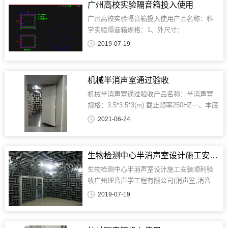
广州高校实验隔音箱投入使用
广州高校实验隔音箱投入使用产品名称：科
学实验隔音箱规格：1、外尺寸：
1.4*0.9*1.44（M) 2、内尺寸：:
2019-07-19
1.2*0.7*1.24（M）技术要求≤35分贝 2、加装
空调机减振符合标准：GB 3096-1993/GB/T
4595-...
机械半消声室通过验收
机械半消声室通过验收产品名称：半消声室
规格：3.5*3.5*3(m) 截止频率250HZ一、本底
噪声实测结果检测报告1、周围无异常干扰，
2021-06-24
室内抽风及空调开启，室外抽风及空调开
启：室内18.0dB（A）2、周围无异常干扰，
室内抽风及空调开启，室...
生物检测中心半消声室设计施工安装顺利验收
生物检测中心半消声室设计施工安装顺利验
收广州理音声学工程有限公司(消声室,消音
室,半消声室,混响室,声学实验室,静音室,防音
2019-07-19
室,NVH实验室,半消音室,全消声室,隔音室,测
听室)为**生物检测中心设计施工安装半消声
室顺利验收1.半消声室设计...