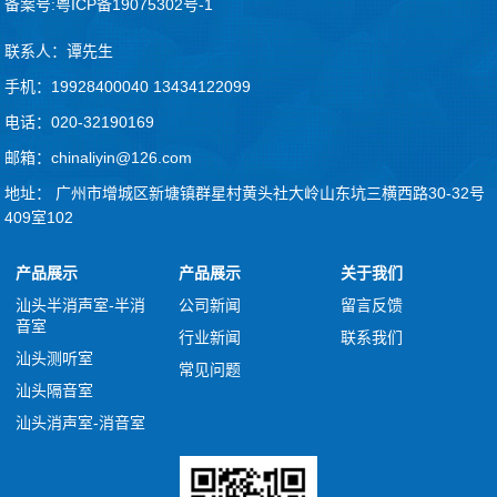
备案号:粤ICP备19075302号-1
联系人：谭先生
手机：19928400040 13434122099
电话：020-32190169
邮箱：chinaliyin@126.com
地址： 广州市增城区新塘镇群星村黄头社大岭山东坑三横西路30-32号
409室102
产品展示
产品展示
关于我们
汕头半消声室-半消
公司新闻
留言反馈
音室
行业新闻
联系我们
汕头测听室
常见问题
汕头隔音室
汕头消声室-消音室