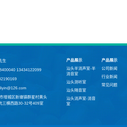
产品展示
产品展示
先生
汕头半消声室-半
公司新闻
400040 13434122099
消音室
行业新闻
2190169
汕头测听室
常见问题
iyin@126.com
汕头隔音室
州市增城区新塘镇群星村黄头
汕头消声室-消音
三横西路30-32号409室
室