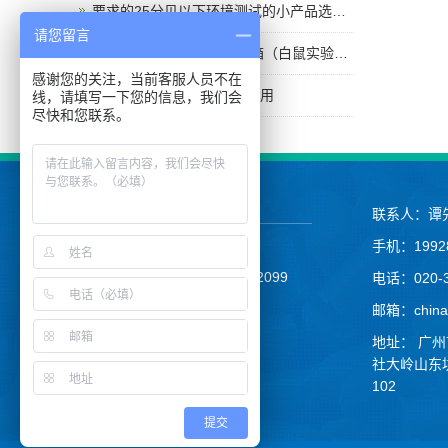
要求的25分贝以下环境测试的小产品选什么隔音设备
请您留言
医院科研实验隔音箱/屏蔽箱（白鼠实验箱/动物实验箱）交付使用
感谢您的关注，当前客服人员不在
深圳产品测试隔音箱交付使用
线，请填写一下您的信息，我们会
尽快和您联系。
联系人：谭
手机：19928
TEL：020-32190169
MOB:19928400040 13434122099
电话：020-3
EMAIL：chinaliyin@126.com
邮箱：chinal
华企网络提供技术支持
地址： 广
备案号:粤ICP备19075302号-1
社大岭山东坑
102
提交