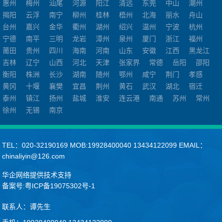
惠州
梅州
汕尾
河源
阳江
清远
东莞
中山
潮州
揭阳
云浮
南宁
柳州
桂林
梧州
北海
丽水
舟山
台州
嘉兴
金华
衢州
湖州
绍兴
温州
宁波
杭州
宁德
南平
三明
龙岩
漳州
泉州
厦门
浙江
福州
莆田
贵州
四川
海南
河南
山东
安徽
江西
黑龙江
吉林
辽宁
山西
河北
天津
张家界
常德
岳阳
邵阳
衡阳
株洲
长沙
湖南
随州
鄂州
咸宁
荆门
孝感
黄冈
十堰
襄樊
宜昌
荆州
黄石
武汉
湖北
宿迁
泰州
镇江
扬州
盐城
淮安
连云港
南通
苏州
常州
徐州
无锡
南京
TEL：020-32190169 MOB:19928400040 13434122099 EMAIL：
chinaliyin@126.com
华企网络提供技术支持
备案号:粤ICP备19075302号-1
联系人：谭先生